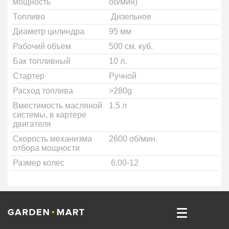
мощность
об/мин)
Топливо
Дизельное
Диаметр цилиндра
95 мм
Рабочий объем
500 см. куб.
Бак топливный
10 л.
Стартер
Ручной
Расход топлива
>280g
Вместимость масляной
1.5 л
системы, в картере
двигателя
Скорость механизма
2600 об/мин.
отбора мощности
Размер колес
6.00-12