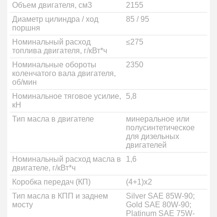
Объем двигателя, cм3
2155
Диаметр цилиндра / ход
85 / 95
поршня
Номинальный расход
≤275
топлива двигателя, г/кВт*ч
Номинальные обороты
2350
коленчатого вала двигателя,
об/мин
Номинальное тяговое усилие,
5,8
кН
Тип масла в двигателе
минеральное или
полусинтетическое
для дизельных
двигателей
Номинальный расход масла в
1,6
двигателе, г/кВт*ч
Коробка передач (КП)
(4+1)х2
Тип масла в КПП и заднем
Silver SAE 85W-90;
мосту
Gold SAE 80W-90;
Platinum SAE 75W-