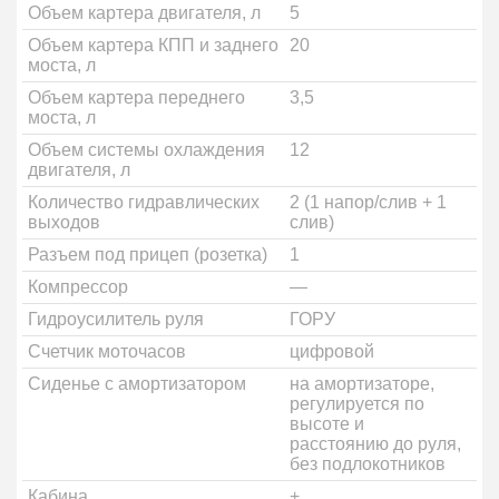
Объем картера двигателя, л
5
Объем картера КПП и заднего
20
моста, л
Объем картера переднего
3,5
моста, л
Объем системы охлаждения
12
двигателя, л
Количество гидравлических
2 (1 напор/слив + 1
выходов
слив)
Разъем под прицеп (розетка)
1
Компрессор
—
Гидроусилитель руля
ГОРУ
Счетчик моточасов
цифровой
Сиденье с амортизатором
на амортизаторе,
регулируется по
высоте и
расстоянию до руля,
без подлокотников
Кабина
+